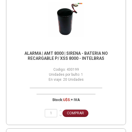
ALARMA | AMT 8000 | SIRENA - BATERIA NO
RECARGABLE P/ XSS 8000 - INTELBRAS
Codigo:
430199
Unidades por bulto:
1
En viaje:
20
Unidades
Stock:
U$S:
+ IVA