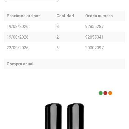
Proximos arribos
Cantidad
Orden numero
19/08/2026
3
92855287
19/08/2026
2
92855341
22/09/2026
6
20002097
Compra anual