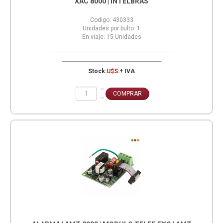
XAC 8000 | INTELBRAS
Codigo:
430333
Unidades por bulto:
1
En viaje:
15
Unidades
Stock:
U$S:
+ IVA