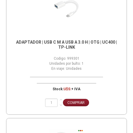
ADAPTADOR | USB C M A USB A 3.0 H | OTG | UC400 |
TP-LINK
Codigo:
999301
Unidades por bulto:
1
En viaje:
Unidades
Stock:
U$S:
+ IVA