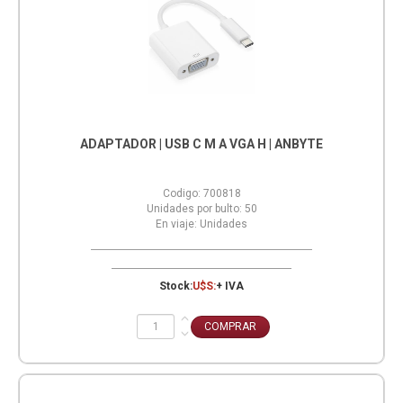
ADAPTADOR | USB C M A VGA H | ANBYTE
Codigo:
700818
Unidades por bulto:
50
En viaje:
Unidades
Stock:
U$S:
+ IVA