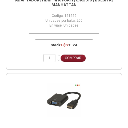
ADAPTADOR | HDMI M A VGA H | C/AUDIO | BOLSITA |
MANHATTAN
Codigo:
151559
Unidades por bulto:
200
En viaje:
Unidades
Stock:
U$S:
+ IVA