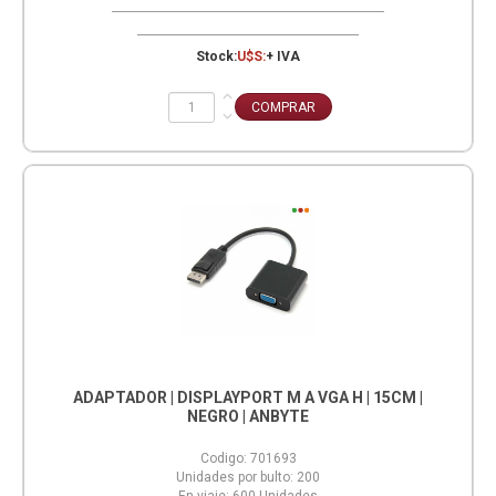
Stock:
U$S:
+ IVA
ADAPTADOR | DISPLAYPORT M A VGA H | 15CM |
NEGRO | ANBYTE
Codigo:
701693
Unidades por bulto:
200