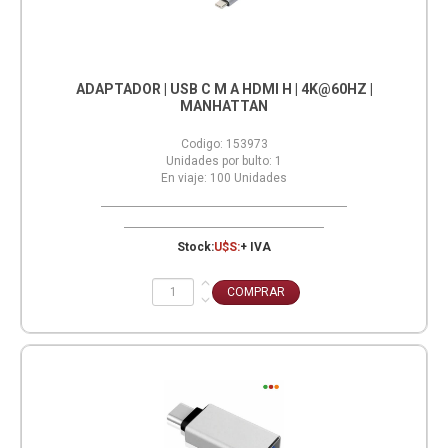
ADAPTADOR | USB C M A HDMI H | 4K@60HZ |
MANHATTAN
Codigo:
153973
Unidades por bulto:
1
En viaje:
100
Unidades
Stock:
U$S:
+ IVA