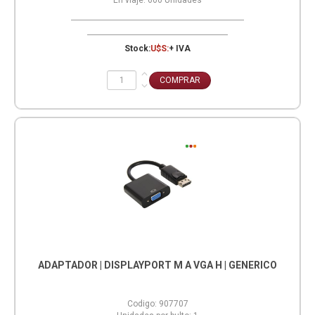
En viaje:
600
Unidades
Stock:
U$S:
+ IVA
ADAPTADOR | DISPLAYPORT M A VGA H | GENERICO
Codigo:
907707