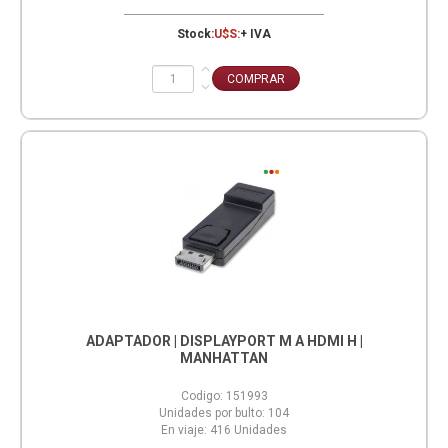
Stock:
U$S:
+ IVA
ADAPTADOR | DISPLAYPORT M A HDMI H |
MANHATTAN
Codigo:
151993
Unidades por bulto:
104
En viaje:
416
Unidades