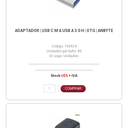
ADAPTADOR | USB C M A USB A 3.0 H | OTG | ANBYTE
Codigo:
700924
Unidades por bulto:
80
En viaje:
Unidades
Stock:
U$S:
+ IVA