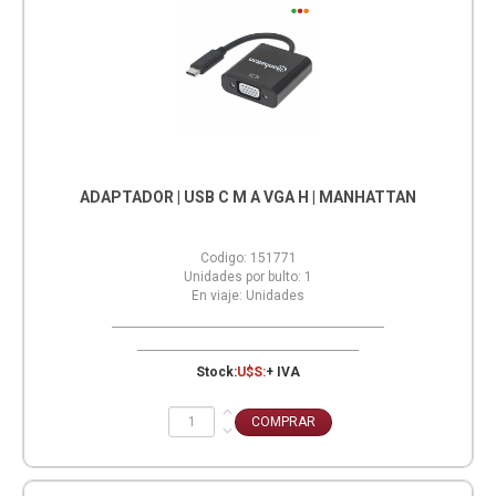
ADAPTADOR | USB C M A VGA H | MANHATTAN
Codigo:
151771
Unidades por bulto:
1
En viaje:
Unidades
Stock:
U$S:
+ IVA