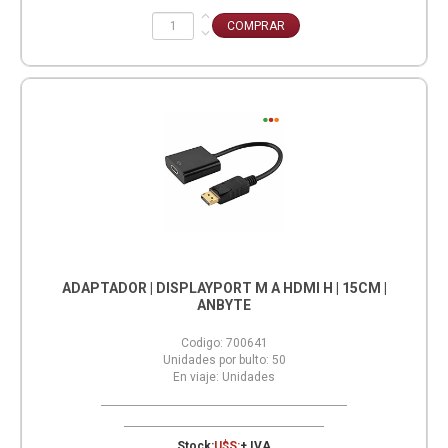
ADAPTADOR | DISPLAYPORT M A HDMI H | 15CM |
ANBYTE
Codigo:
700641
Unidades por bulto:
50
En viaje:
Unidades
Stock:
U$S:
+ IVA