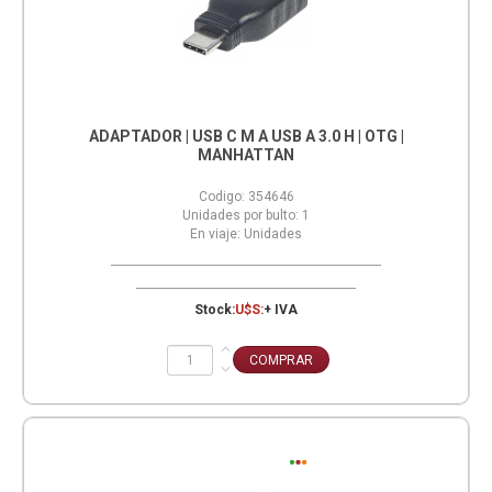
ADAPTADOR | USB C M A USB A 3.0 H | OTG |
MANHATTAN
Codigo:
354646
Unidades por bulto:
1
En viaje:
Unidades
Stock:
U$S:
+ IVA