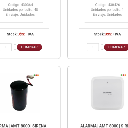
Codigo:
430364
Codigo:
430426
Unidades por bulto:
48
Unidades por bulto:
1
En viaje:
Unidades
En viaje:
Unidades
Stock:
U$S:
+ IVA
Stock:
U$S:
+ IVA
MA | AMT 8000 | SIRENA -
ALARMA | AMT 8000 | SI