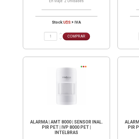
En viaje:
2
Unidades
Stock:
U$S:
+ IVA
ALARMA | AMT 8000 | SENSOR INAL.
ALARMA
PIR PET | IVP 8000 PET |
PIR 
INTELBRAS