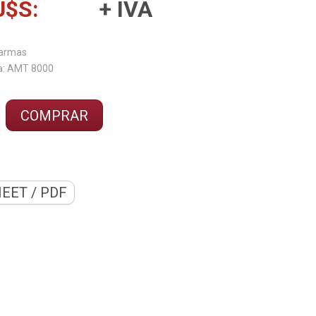
U$S:
+ IVA
a:
EET / PDF