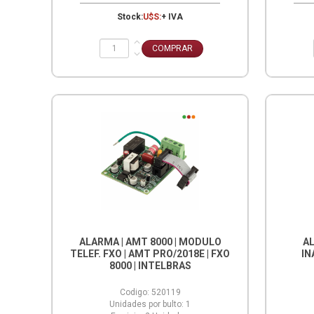
Stock:
U$S:
+ IVA
ALARMA | AMT 8000 | MODULO
AL
TELEF. FXO | AMT PRO/2018E | FXO
IN
8000 | INTELBRAS
Codigo:
520119
Unidades por bulto:
1