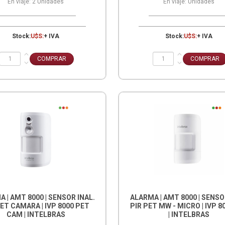
En viaje:
2
Unidades
En viaje:
Unidades
Stock:
U$S:
+ IVA
Stock:
U$S:
+ IVA
 | AMT 8000 | SENSOR INAL.
ALARMA | AMT 8000 | SENSO
PET CAMARA | IVP 8000 PET
PIR PET MW - MICRO | IVP 
CAM | INTELBRAS
| INTELBRAS