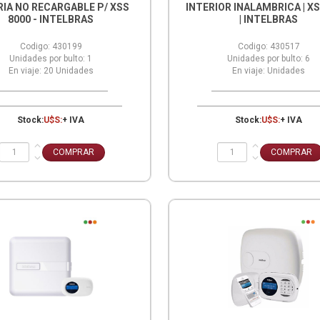
RIA NO RECARGABLE P/ XSS
INTERIOR INALAMBRICA | XS
8000 - INTELBRAS
| INTELBRAS
Codigo:
430199
Codigo:
430517
Unidades por bulto:
1
Unidades por bulto:
6
En viaje:
20
Unidades
En viaje:
Unidades
Stock:
U$S:
+ IVA
Stock:
U$S:
+ IVA