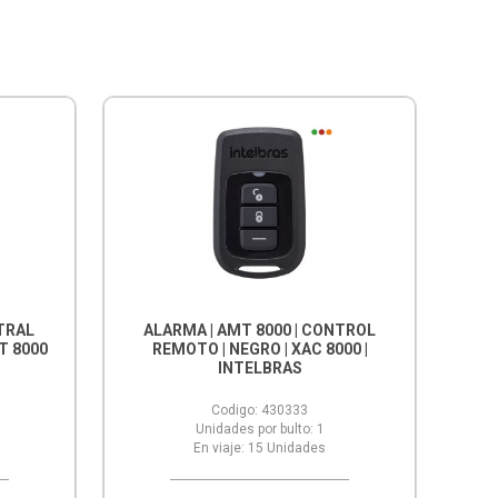
NTRAL
ALARMA | AMT 8000 | CONTROL
MT 8000
REMOTO | NEGRO | XAC 8000 |
INTELBRAS
Codigo:
430333
Unidades por bulto:
1
En viaje:
15
Unidades