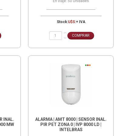
En viaje:
50
Unidades
Stock:
U$S:
+ IVA
R INAL.
ALARMA | AMT 8000 | SENSOR INAL.
8000 MW
PIR PET ZONA 0 | IVP 8000 LD |
INTELBRAS