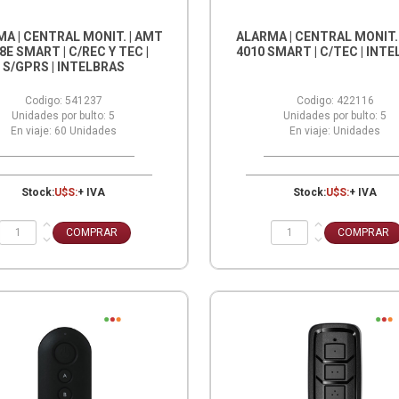
A | CENTRAL MONIT. | AMT
ALARMA | CENTRAL MONIT.
8E SMART | C/REC Y TEC |
4010 SMART | C/TEC | INT
S/GPRS | INTELBRAS
Codigo:
541237
Codigo:
422116
Unidades por bulto:
5
Unidades por bulto:
5
En viaje:
60
Unidades
En viaje:
Unidades
Stock:
U$S:
+ IVA
Stock:
U$S:
+ IVA