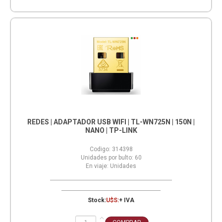
REDES | ADAPTADOR USB WIFI | TL-WN725N | 150N |
NANO | TP-LINK
Codigo:
314398
Unidades por bulto:
60
En viaje:
Unidades
Stock:
U$S:
+ IVA