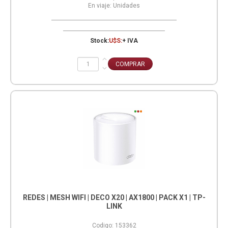
En viaje:
Unidades
Stock:
U$S:
+ IVA
REDES | MESH WIFI | DECO X20 | AX1800 | PACK X1 | TP-
LINK
Codigo:
153362