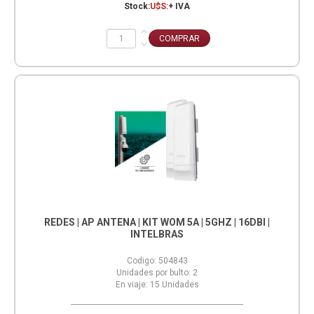
Stock:
U$S:
+ IVA
REDES | AP ANTENA | KIT WOM 5A | 5GHZ | 16DBI |
INTELBRAS
Codigo:
504843
Unidades por bulto:
2
En viaje:
15
Unidades