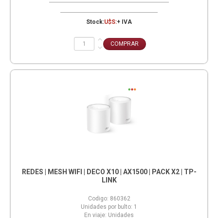
Stock:
U$S:
+ IVA
REDES | MESH WIFI | DECO X10 | AX1500 | PACK X2 | TP-
LINK
Codigo:
860362
Unidades por bulto:
1
En viaje:
Unidades