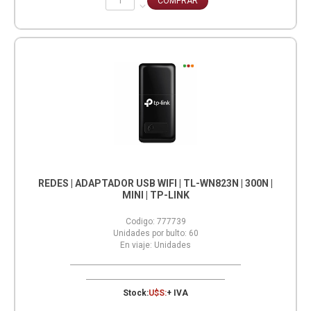
REDES | ADAPTADOR USB WIFI | TL-WN823N | 300N |
MINI | TP-LINK
Codigo:
777739
Unidades por bulto:
60
En viaje:
Unidades
Stock:
U$S:
+ IVA