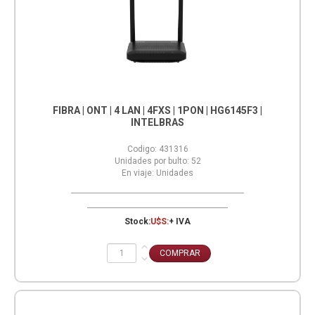
FIBRA | ONT | 4 LAN | 4FXS | 1PON | HG6145F3 |
INTELBRAS
Codigo:
431316
Unidades por bulto:
52
En viaje:
Unidades
Stock:
U$S:
+ IVA