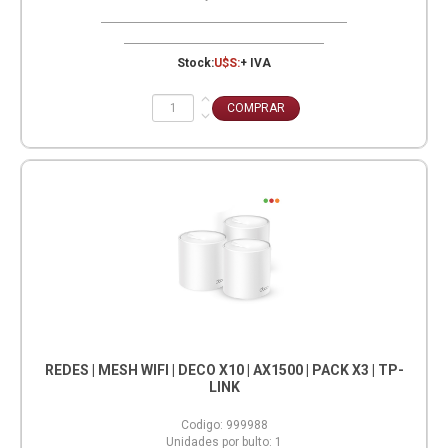
Stock:
U$S:
+ IVA
REDES | MESH WIFI | DECO X10 | AX1500 | PACK X3 | TP-
LINK
Codigo:
999988
Unidades por bulto:
1