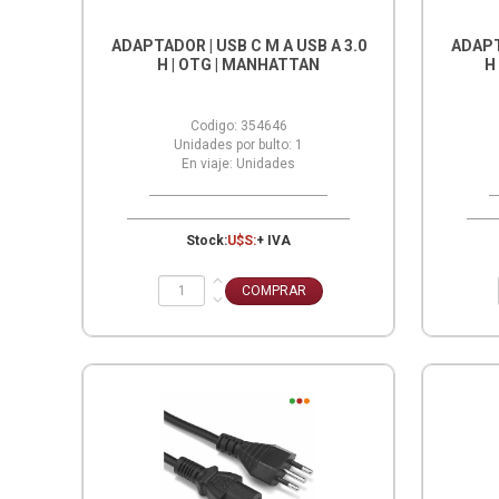
ADAPTADOR | USB C M A USB A 3.0
ADAPT
H | OTG | MANHATTAN
H
Codigo:
354646
Unidades por bulto:
1
En viaje:
Unidades
Stock:
U$S:
+ IVA