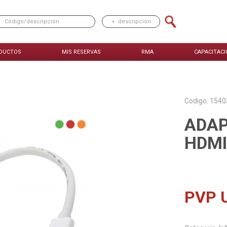
DUCTOS
MIS RESERVAS
RMA
CAPACITACI
Codigo: 154
ADAP
HDMI
PVP 