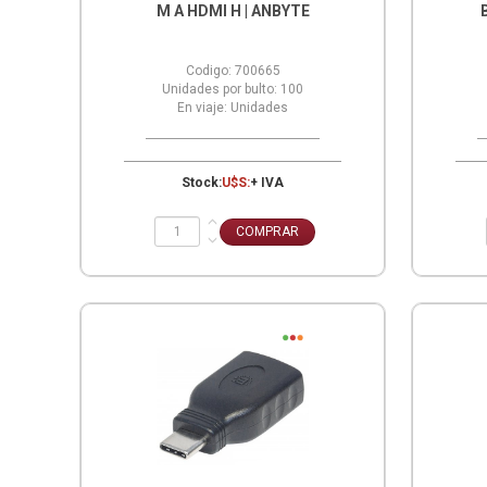
M A HDMI H | ANBYTE
Codigo:
700665
Unidades por bulto:
100
En viaje:
Unidades
Stock:
U$S:
+ IVA