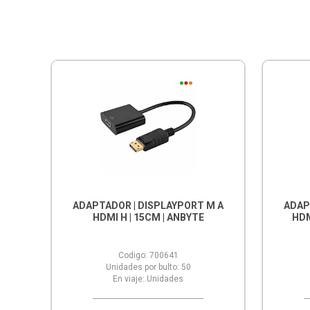
ADAPTADOR | DISPLAYPORT M A
ADAP
HDMI H | 15CM | ANBYTE
HDM
Codigo:
700641
Unidades por bulto:
50
En viaje:
Unidades