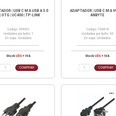
ADOR | USB C M A USB A 3.0
ADAPTADOR | USB C M A VG
 | OTG | UC400 | TP-LINK
ANBYTE
Codigo:
999301
Codigo:
700818
Unidades por bulto:
1
Unidades por bulto:
50
En viaje:
Unidades
En viaje:
Unidades
Stock:
U$S:
+ IVA
Stock:
U$S:
+ IVA