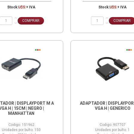
Stock:
U$S:
+ IVA
Stock:
U$S:
+ IVA
TADOR | DISPLAYPORT M A
ADAPTADOR | DISPLAYPOR
VGA H | 15CM | NEGRO |
VGA H | GENERICO
MANHATTAN
Codigo:
151962
Codigo:
907707
Unidades por bulto:
150
Unidades por bulto:
1