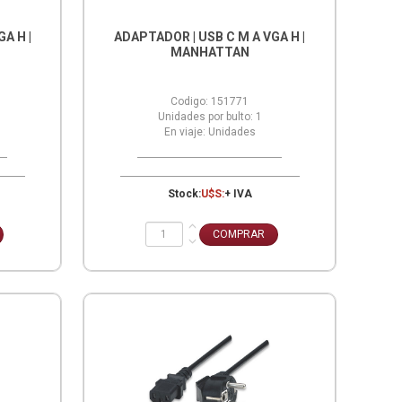
A H |
ADAPTADOR | USB C M A VGA H |
MANHATTAN
Codigo:
151771
Unidades por bulto:
1
En viaje:
Unidades
Stock:
U$S:
+ IVA