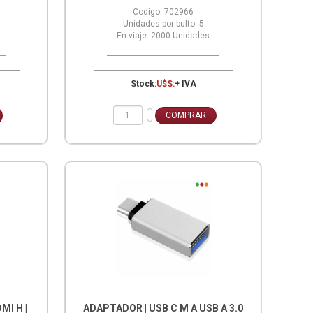
Codigo:
702966
Unidades por bulto:
5
En viaje:
2000
Unidades
Stock:
U$S:
+ IVA
MI H |
ADAPTADOR | USB C M A USB A 3.0