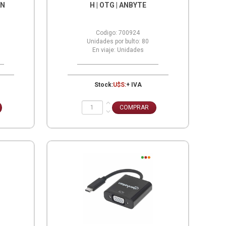
AN
H | OTG | ANBYTE
Codigo:
700924
Unidades por bulto:
80
En viaje:
Unidades
Stock:
U$S:
+ IVA