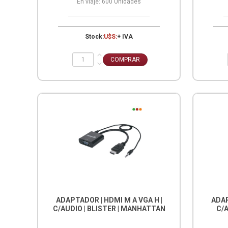
En viaje:
600
Unidades
Stock:
U$S:
+ IVA
ADAPTADOR | HDMI M A VGA H |
ADAP
C/AUDIO | BLISTER | MANHATTAN
C/A