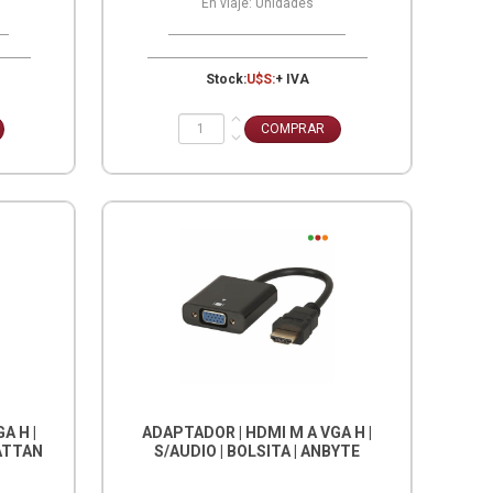
En viaje:
Unidades
Stock:
U$S:
+ IVA
A H |
ADAPTADOR | HDMI M A VGA H |
HATTAN
S/AUDIO | BOLSITA | ANBYTE