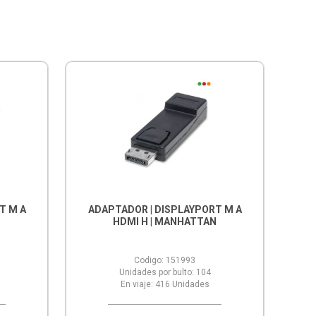
T M A
ADAPTADOR | DISPLAYPORT M A
HDMI H | MANHATTAN
Codigo:
151993
Unidades por bulto:
104
En viaje:
416
Unidades