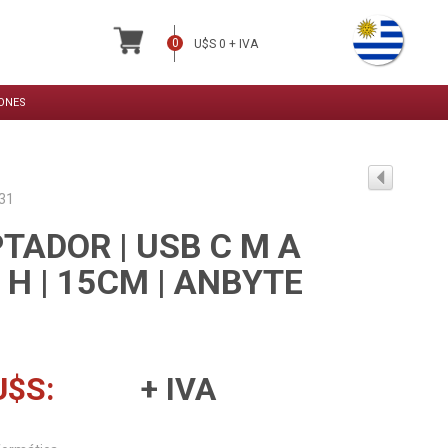
ONES
031
TADOR | USB C M A
 H | 15CM | ANBYTE
U$S:
+ IVA